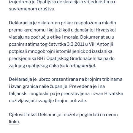
iznjedrena je Opatijska deklaracija o vrijednostima u
suvremenom društvu.
Deklaracija je eklatantan prikaz raspoloženja mladih
prema karcinomu i kaljuži koji u današnjoj Hrvatskoj
vladaju na području etike i morala. Dokumenat su u
poznim satima tog četvrtka 3.3.2011 u Vili Antoniji
potpisali mnogobrojni istomišljenici: od izaslanika
predsjednika RH i Opatijskog Gradonačelnika pa do
zadnjeg opatijskog đaka
(vidi fotogaleriju).
Deklaracija je ubrzo prezentirana na brojnim tribinama
i izvan granica naše županije. Prevedena je i na
talijanski i engleski, pa je predstavljena i izvan Hrvatske
doživljavajući svagdje brojne pohvale.
Cjelovit tekst Deklaracije možete pogledati na
ovom
linku
.