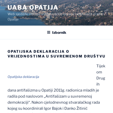
Preskoči
UABA OPATIJA
na
Web sjedište Udruge antifašističkih boraca i antifašista grada
sadržaj
Opatije
Izbornik
OPATIJSKA DEKLARACIJA O
VRIJEDNOSTIMA U SUVREMENOM DRUŠTVU
Tijek
om
Opatijska deklaracija
Drug
ih
dana antifašizma u Opatiji 2011g. radionica mladih je
radila pod naslovom „Antifašizam u suvremenoj
demokraciji“. Nakon cjelodnevnog stvaralačkog rada
kojeg su koordinirali Igor Bajok i Danko Žitinić