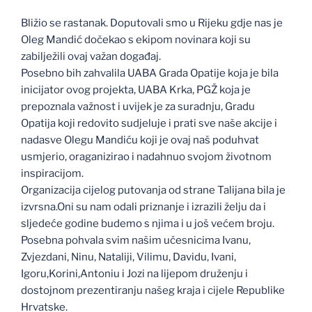
Bližio se rastanak. Doputovali smo u Rijeku gdje nas je
Oleg Mandić dočekao s ekipom novinara koji su
zabilježili ovaj važan događaj.
Posebno bih zahvalila UABA Grada Opatije koja je bila
inicijator ovog projekta, UABA Krka, PGŽ koja je
prepoznala važnost i uvijek je za suradnju, Gradu
Opatija koji redovito sudjeluje i prati sve naše akcije i
nadasve Olegu Mandiću koji je ovaj naš poduhvat
usmjerio, oraganizirao i nadahnuo svojom životnom
inspiracijom.
Organizacija cijelog putovanja od strane Talijana bila je
izvrsna.Oni su nam odali priznanje i izrazili želju da i
sljedeće godine budemo s njima i u još većem broju.
Posebna pohvala svim našim učesnicima Ivanu,
Zvjezdani, Ninu, Nataliji, Vilimu, Davidu, Ivani,
Igoru,Korini,Antoniu i Jozi na lijepom druženju i
dostojnom prezentiranju našeg kraja i cijele Republike
Hrvatske.