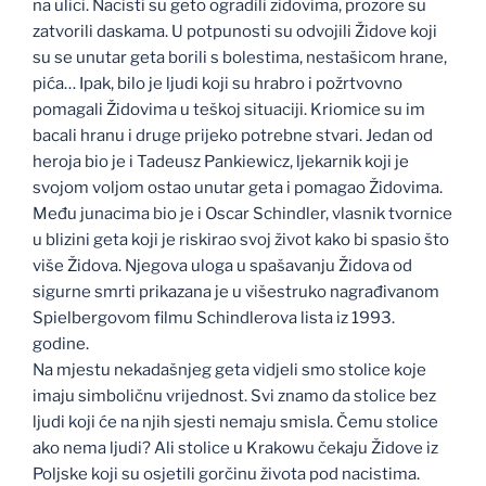
na ulici. Nacisti su geto ogradili zidovima, prozore su
zatvorili daskama. U potpunosti su odvojili Židove koji
su se unutar geta borili s bolestima, nestašicom hrane,
pića… Ipak, bilo je ljudi koji su hrabro i požrtvovno
pomagali Židovima u teškoj situaciji. Kriomice su im
bacali hranu i druge prijeko potrebne stvari. Jedan od
heroja bio je i Tadeusz Pankiewicz, ljekarnik koji je
svojom voljom ostao unutar geta i pomagao Židovima.
Među junacima bio je i Oscar Schindler, vlasnik tvornice
u blizini geta koji je riskirao svoj život kako bi spasio što
više Židova. Njegova uloga u spašavanju Židova od
sigurne smrti prikazana je u višestruko nagrađivanom
Spielbergovom filmu Schindlerova lista iz 1993.
godine.
Na mjestu nekadašnjeg geta vidjeli smo stolice koje
imaju simboličnu vrijednost. Svi znamo da stolice bez
ljudi koji će na njih sjesti nemaju smisla. Čemu stolice
ako nema ljudi? Ali stolice u Krakowu čekaju Židove iz
Poljske koji su osjetili gorčinu života pod nacistima.