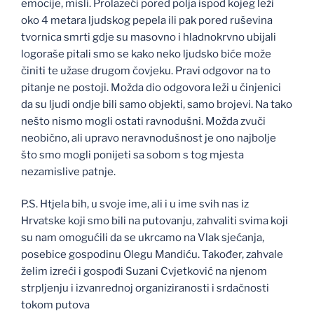
emocije, misli. Prolazeći pored polja ispod kojeg leži
oko 4 metara ljudskog pepela ili pak pored ruševina
tvornica smrti gdje su masovno i hladnokrvno ubijali
logoraše pitali smo se kako neko ljudsko biće može
činiti te užase drugom čovjeku. Pravi odgovor na to
pitanje ne postoji. Možda dio odgovora leži u činjenici
da su ljudi ondje bili samo objekti, samo brojevi. Na tako
nešto nismo mogli ostati ravnodušni. Možda zvuči
neobično, ali upravo neravnodušnost je ono najbolje
što smo mogli ponijeti sa sobom s tog mjesta
nezamislive patnje.
P.S. Htjela bih, u svoje ime, ali i u ime svih nas iz
Hrvatske koji smo bili na putovanju, zahvaliti svima koji
su nam omogućili da se ukrcamo na Vlak sjećanja,
posebice gospodinu Olegu Mandiću. Također, zahvale
želim izreći i gospođi Suzani Cvjetković na njenom
strpljenju i izvanrednoj organiziranosti i srdačnosti
tokom putova