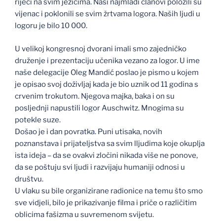
riječi na svim jezicima. Naši najmlađi članovi položili su
vijenac i poklonili se svim žrtvama logora. Naših ljudi u
logoru je bilo 10 000.
U velikoj kongresnoj dvorani imali smo zajedničko
druženje i prezentaciju učenika vezano za logor. U ime
naše delegacije Oleg Mandić poslao je pismo u kojem
je opisao svoj doživljaj kada je bio uznik od 11 godina s
crvenim trokutom. Njegova majka, baka i on su
posljednji napustili logor Auschwitz. Mnogima su
potekle suze.
Došao je i dan povratka. Puni utisaka, novih
poznanstava i prijateljstva sa svim lljudima koje okuplja
ista ideja – da se ovakvi zločini nikada više ne ponove,
da se poštuju svi ljudi i razvijaju humaniji odnosi u
društvu.
U vlaku su bile organizirane radionice na temu što smo
sve vidjeli, bilo je prikazivanje filma i priče o različitim
oblicima fašizma u suvremenom svijetu.