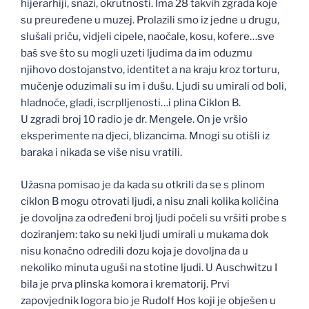
hijerarhiji, snazi, okrutnosti. Ima 28 takvih zgrada koje
su preuređene u muzej. Prolazili smo iz jedne u drugu,
slušali priču, vidjeli cipele, naočale, kosu, kofere…sve
baš sve što su mogli uzeti ljudima da im oduzmu
njihovo dostojanstvo, identitet a na kraju kroz torturu,
mučenje oduzimali su im i dušu. Ljudi su umirali od boli,
hladnoće, gladi, iscrplljenosti…i plina Ciklon B.
U zgradi broj 10 radio je dr. Mengele. On je vršio
eksperimente na djeci, blizancima. Mnogi su otišli iz
baraka i nikada se više nisu vratili.
Užasna pomisao je da kada su otkrili da se s plinom
ciklon B mogu otrovati ljudi, a nisu znali kolika količina
je dovoljna za određeni broj ljudi počeli su vršiti probe s
doziranjem: tako su neki ljudi umirali u mukama dok
nisu konačno odredili dozu koja je dovoljna da u
nekoliko minuta uguši na stotine ljudi. U Auschwitzu I
bila je prva plinska komora i krematorij. Prvi
zapovjednik logora bio je Rudolf Hos koji je obješen u