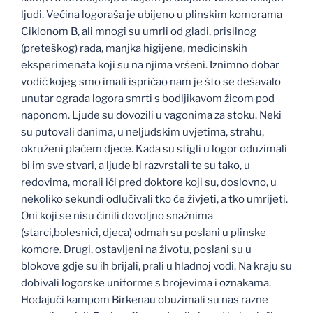
ljudi. Većina logoraša je ubijeno u plinskim komorama
Ciklonom B, ali mnogi su umrli od gladi, prisilnog
(preteškog) rada, manjka higijene, medicinskih
eksperimenata koji su na njima vršeni. Iznimno dobar
vodič kojeg smo imali ispričao nam je što se dešavalo
unutar ograda logora smrti s bodljikavom žicom pod
naponom. Ljude su dovozili u vagonima za stoku. Neki
su putovali danima, u neljudskim uvjetima, strahu,
okruženi plačem djece. Kada su stigli u logor oduzimali
bi im sve stvari, a ljude bi razvrstali te su tako, u
redovima, morali ići pred doktore koji su, doslovno, u
nekoliko sekundi odlučivali tko će živjeti, a tko umrijeti.
Oni koji se nisu činili dovoljno snažnima
(starci,bolesnici, djeca) odmah su poslani u plinske
komore. Drugi, ostavljeni na životu, poslani su u
blokove gdje su ih brijali, prali u hladnoj vodi. Na kraju su
dobivali logorske uniforme s brojevima i oznakama.
Hodajući kampom Birkenau obuzimali su nas razne