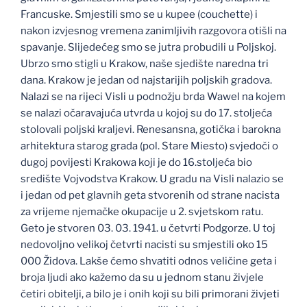
Francuske. Smjestili smo se u kupee (couchette) i
nakon izvjesnog vremena zanimljivih razgovora otišli na
spavanje. Slijedećeg smo se jutra probudili u Poljskoj.
Ubrzo smo stigli u Krakow, naše sjedište naredna tri
dana. Krakow je jedan od najstarijih poljskih gradova.
Nalazi se na rijeci Visli u podnožju brda Wawel na kojem
se nalazi očaravajuća utvrda u kojoj su do 17. stoljeća
stolovali poljski kraljevi. Renesansna, gotička i barokna
arhitektura starog grada (pol. Stare Miesto) svjedoči o
dugoj povijesti Krakowa koji je do 16.stoljeća bio
središte Vojvodstva Krakow. U gradu na Visli nalazio se
i jedan od pet glavnih geta stvorenih od strane nacista
za vrijeme njemačke okupacije u 2. svjetskom ratu.
Geto je stvoren 03. 03. 1941. u četvrti Podgorze. U toj
nedovoljno velikoj četvrti nacisti su smjestili oko 15
000 Židova. Lakše ćemo shvatiti odnos veličine geta i
broja ljudi ako kažemo da su u jednom stanu živjele
četiri obitelji, a bilo je i onih koji su bili primorani živjeti