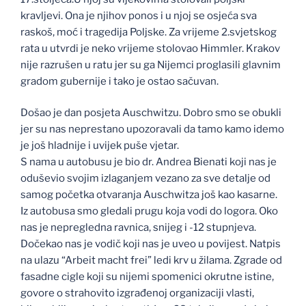
kravljevi. Ona je njihov ponos i u njoj se osjeća sva
raskoš, moć i tragedija Poljske. Za vrijeme 2.svjetskog
rata u utvrdi je neko vrijeme stolovao Himmler. Krakov
nije razrušen u ratu jer su ga Nijemci proglasili glavnim
gradom gubernije i tako je ostao sačuvan.
Došao je dan posjeta Auschwitzu. Dobro smo se obukli
jer su nas neprestano upozoravali da tamo kamo idemo
je još hladnije i uvijek puše vjetar.
S nama u autobusu je bio dr. Andrea Bienati koji nas je
oduševio svojim izlaganjem vezano za sve detalje od
samog početka otvaranja Auschwitza još kao kasarne.
Iz autobusa smo gledali prugu koja vodi do logora. Oko
nas je nepregledna ravnica, snijeg i -12 stupnjeva.
Dočekao nas je vodič koji nas je uveo u povijest. Natpis
na ulazu “Arbeit macht frei” ledi krv u žilama. Zgrade od
fasadne cigle koji su nijemi spomenici okrutne istine,
govore o strahovito izgrađenoj organizaciji vlasti,