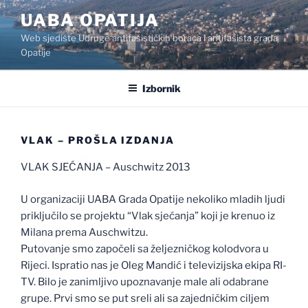
Preskoči
UABA OPATIJA
na
Web sjedište Udruge antifašističkih boraca i antifašista grada
sadržaj
Opatije
Izbornik
VLAK – PROŠLA IZDANJA
VLAK SJEĆANJA – Auschwitz 2013
U organizaciji UABA Grada Opatije nekoliko mladih ljudi
priključilo se projektu “Vlak sjećanja” koji je krenuo iz
Milana prema Auschwitzu.
Putovanje smo započeli sa željezničkog kolodvora u
Rijeci. Ispratio nas je Oleg Mandić i televizijska ekipa RI-
TV. Bilo je zanimljivo upoznavanje male ali odabrane
grupe. Prvi smo se put sreli ali sa zajedničkim ciljem