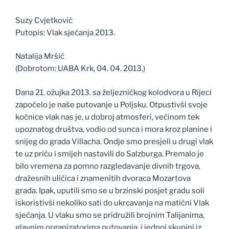
Suzy Cvjetković
Putopis: Vlak sjećanja 2013.
Natalija Mršić
(Dobrotom: UABA Krk, 04. 04. 2013.)
Dana 21. ožujka 2013. sa željezničkog kolodvora u Rijeci
započelo je naše putovanje u Poljsku. Otpustivši svoje
kočnice vlak nas je, u dobroj atmosferi, većinom tek
upoznatog društva, vodio od sunca i mora kroz planine i
snijeg do grada Villacha. Ondje smo presjeli u drugi vlak
te uz priču i smijeh nastavili do Salzburga. Premalo je
bilo vremena za pomno razgledavanje divnih trgova,
dražesnih uličica i znamenitih dvoraca Mozartova
grada. Ipak, uputili smo se u brzinski posjet gradu soli
iskoristivši nekoliko sati do ukrcavanja na matični Vlak
sjećanja. U vlaku smo se pridružili brojnim Talijanima,
glavnim organizatorima putovanja, i jednoj skupini iz