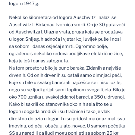
logoru 1947.g.
Nekoliko kilometara od logora Auschwitz I nalazi se
Auschwitz II Birkenau tvornica smrti. On je 30 puta veći
od Auschwitza I. Ulazna vrata, pruga koja se produžava
u logor. Snijeg, hladnoća i vjetar koji uvijek puše i nosi
sa sobom i danas osjećaj smrti. Ogromno polje,
ograđeno s nekoliko redova bodljikave električne žice,
koja je još i danas zategnuta.
Na tom prostoru bilo je puno baraka. Zidanih a najviše
drvenih. Od onih drvenih su ostali samo dimnjaci peći,
koje su bile u svakoj baraci ali najćešće se i nisu ložile,
nego su se ljudi grijali sami toplinom svoga tijela. Bilo je
oko 700 uznika u svakoj zidanoj baraci, a 350 u drvenoj.
Kako bi sakrili od stanovnika okolnih sela što se u
logoru događa produžili su tračnice i tako je vlak
direktno dolazio u logor. Tu su pridošlima oduzimali svu
imovinu, odjeću , obuću, zlato ,novac. U samom početku
SS su naredili da ljudi mogu ponijeti sa sobom 25 kg