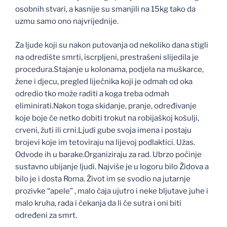
osobnih stvari, a kasnije su smanjili na 15kg tako da
uzmu samo ono najvrijednije.
Za ljude koji su nakon putovanja od nekoliko dana stigli
na odredište smrti, iscrpljeni, prestrašeni slijedila je
procedura.Stajanje u kolonama, podjela na muškarce,
žene i djecu, pregled liječnika koji je odmah od oka
odredio tko može raditi a koga treba odmah
eliminirati.Nakon toga skidanje, pranje, određivanje
koje boje će netko dobiti trokut na robijaškoj košulji,
crveni, žuti ili crni.Ljudi gube svoja imena i postaju
brojevi koje im tetoviraju na lijevoj podlaktici. Užas.
Odvode ih u barake.Organiziraju za rad. Ubrzo počinje
sustavno ubijanje ljudi. Najviše je u logoru bilo Židova a
bilo je i dosta Roma. Život im se svodio na jutarnje
prozivke “apele” , malo čaja ujutro i neke bljutave juhe i
malo kruha, rada i čekanja da li će sutra i oni biti
određeni za smrt.