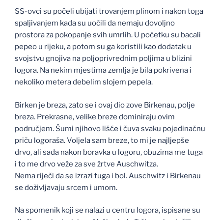
SS-ovci su počeli ubijati trovanjem plinom i nakon toga
spaljivanjem kada su uočili da nemaju dovoljno
prostora za pokopanje svih umrlih. U početku su bacali
pepeo u rijeku, a potom su ga koristili kao dodatak u
svojstvu gnojiva na poljoprivrednim poljima u blizini
logora. Na nekim mjestima zemlja je bila pokrivena i
nekoliko metera debelim slojem pepela.
Birken je breza, zato se i ovaj dio zove Birkenau, polje
breza. Prekrasne, velike breze dominiraju ovim
područjem. Šumi njihovo lišće i čuva svaku pojedinačnu
priču logoraša. Voljela sam breze, to mi je najljepše
drvo, ali sada nakon boravka u logoru, obuzima me tuga
i to me drvo veže za sve žrtve Auschwitza.
Nema riječi da se izrazi tuga i bol. Auschwitz i Birkenau
se doživljavaju srcem i umom.
Na spomenik koji se nalazi u centru logora, ispisane su