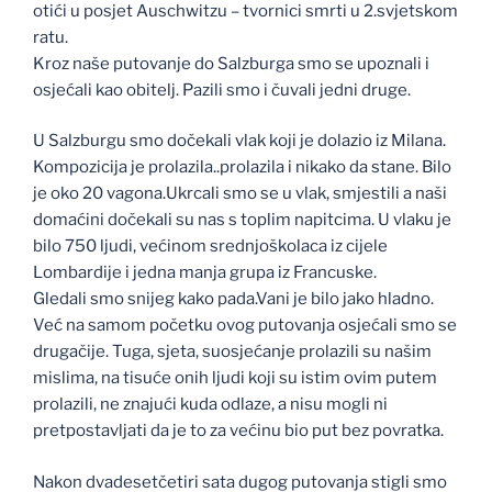
otići u posjet Auschwitzu – tvornici smrti u 2.svjetskom
ratu.
Kroz naše putovanje do Salzburga smo se upoznali i
osjećali kao obitelj. Pazili smo i čuvali jedni druge.
U Salzburgu smo dočekali vlak koji je dolazio iz Milana.
Kompozicija je prolazila..prolazila i nikako da stane. Bilo
je oko 20 vagona.Ukrcali smo se u vlak, smjestili a naši
domaćini dočekali su nas s toplim napitcima. U vlaku je
bilo 750 ljudi, većinom srednjoškolaca iz cijele
Lombardije i jedna manja grupa iz Francuske.
Gledali smo snijeg kako pada.Vani je bilo jako hladno.
Već na samom početku ovog putovanja osjećali smo se
drugačije. Tuga, sjeta, suosjećanje prolazili su našim
mislima, na tisuće onih ljudi koji su istim ovim putem
prolazili, ne znajući kuda odlaze, a nisu mogli ni
pretpostavljati da je to za većinu bio put bez povratka.
Nakon dvadesetčetiri sata dugog putovanja stigli smo