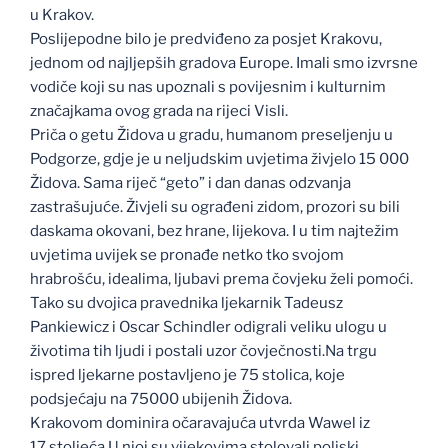
u Krakov.
Poslijepodne bilo je predviđeno za posjet Krakovu,
jednom od najljepših gradova Europe. Imali smo izvrsne
vodiče koji su nas upoznali s povijesnim i kulturnim
značajkama ovog grada na rijeci Visli.
Priča o getu Židova u gradu, humanom preseljenju u
Podgorze, gdje je u neljudskim uvjetima živjelo 15 000
Židova. Sama riječ “geto” i dan danas odzvanja
zastrašujuće. Živjeli su ograđeni zidom, prozori su bili
daskama okovani, bez hrane, lijekova. I u tim najtežim
uvjetima uvijek se pronađe netko tko svojom
hrabrošću, idealima, ljubavi prema čovjeku želi pomoći.
Tako su dvojica pravednika ljekarnik Tadeusz
Pankiewicz i Oscar Schindler odigrali veliku ulogu u
životima tih ljudi i postali uzor čovječnosti.Na trgu
ispred ljekarne postavljeno je 75 stolica, koje
podsjećaju na 75000 ubijenih Židova.
Krakovom dominira očaravajuća utvrda Wawel iz
17.stoljeća.U njoj su vijekovima stolovali poljski