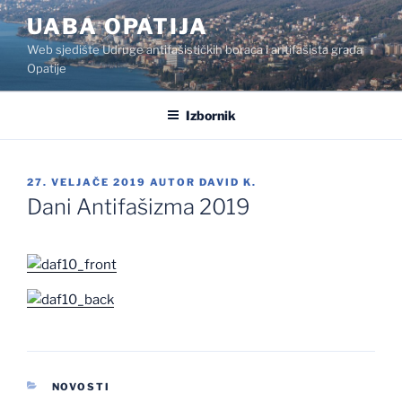
Preskoči
UABA OPATIJA
na
Web sjedište Udruge antifašističkih boraca i antifašista grada
sadržaj
Opatije
Izbornik
OBJAVLJENO
27. VELJAČE 2019
AUTOR
DAVID K.
Dani Antifašizma 2019
KATEGORIJE
NOVOSTI