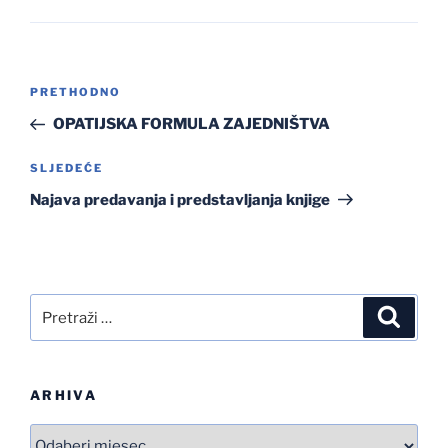
Navigacija
Prethodna
PRETHODNO
objava
objava
OPATIJSKA FORMULA ZAJEDNIŠTVA
Sljedeća
SLJEDEĆE
objava
Najava predavanja i predstavljanja knjige
Pretraži:
Pretra
ARHIVA
Arhiva