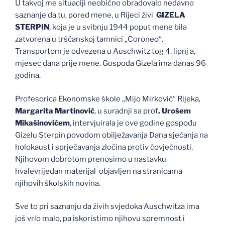
U takvoj me situaciji neobično obradovalo nedavno
saznanje da tu, pored mene, u Rijeci živi
GIZELA
STERPIN
, koja je u svibnju 1944 poput mene bila
zatvorena u tršćanskoj tamnici „Coroneo“.
Transportom je odvezena u Auschwitz tog 4. lipnj a,
mjesec dana prije mene. Gospođa Gizela ima danas 96
godina.
Profesorica Ekonomske škole „Mijo Mirković“ Rijeka,
Margarita Martinović
, u suradnji sa prof
. Urošem
Mikašinovićem
, intervjuirala je ove godine gospođu
Gizelu Sterpin povodom obilježavanja Dana sjećanja na
holokaust i sprječavanja zločina protiv čovječnosti.
Njihovom dobrotom prenosimo u nastavku
hvalevrijedan materijal objavljen na stranicama
njihovih školskih novina.
Sve to pri saznanju da živih svjedoka Auschwitza ima
još vrlo malo, pa iskoristimo njihovu spremnost i