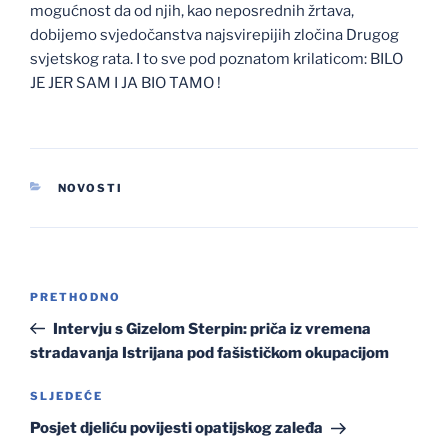
mogućnost da od njih, kao neposrednih žrtava,
dobijemo svjedočanstva najsvirepijih zločina Drugog
svjetskog rata. I to sve pod poznatom krilaticom: BILO
JE JER SAM I JA BIO TAMO !
KATEGORIJE
NOVOSTI
Navigacija
Prethodna
PRETHODNO
objava
objava
Intervju s Gizelom Sterpin: priča iz vremena
stradavanja Istrijana pod fašističkom okupacijom
Sljedeća
SLJEDEĆE
objava
Posjet djeliću povijesti opatijskog zaleđa