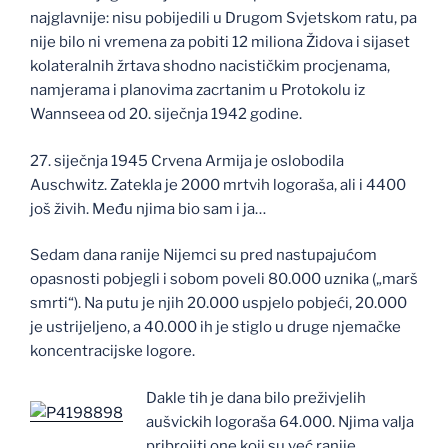
najglavnije: nisu pobijedili u Drugom Svjetskom ratu, pa
nije bilo ni vremena za pobiti 12 miliona Židova i sijaset
kolateralnih žrtava shodno nacističkim procjenama,
namjerama i planovima zacrtanim u Protokolu iz
Wannseea od 20. siječnja 1942 godine.
27. siječnja 1945 Crvena Armija je oslobodila
Auschwitz. Zatekla je 2000 mrtvih logoraša, ali i 4400
još živih. Među njima bio sam i ja…
Sedam dana ranije Nijemci su pred nastupajućom
opasnosti pobjegli i sobom poveli 80.000 uznika („marš
smrti“). Na putu je njih 20.000 uspjelo pobjeći, 20.000
je ustrijeljeno, a 40.000 ih je stiglo u druge njemačke
koncentracijske logore.
Dakle tih je dana bilo preživjelih
aušvickih logoraša 64.000. Njima valja
pribrojiti one koji su već ranije