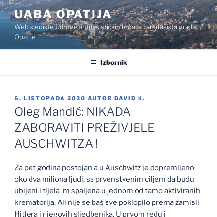
Preskoči
UABA OPATIJA
na
Web sjedište Udruge antifašističkih boraca i antifašista grada
sadržaj
Opatije
Izbornik
OBJAVLJENO
6. LISTOPADA 2020
AUTOR
DAVID K.
Oleg Mandić: NIKADA
ZABORAVITI PREŽIVJELE
AUSCHWITZA !
Za pet godina postojanja u Auschwitz je dopremljeno
oko dva miliona ljudi, sa prvenstvenim ciljem da budu
ubijeni i tijela im spaljena u jednom od tamo aktiviranih
krematorija. Ali nije se baš sve poklopilo prema zamisli
Hitlera i njegovih sljedbenika. U prvom redu i