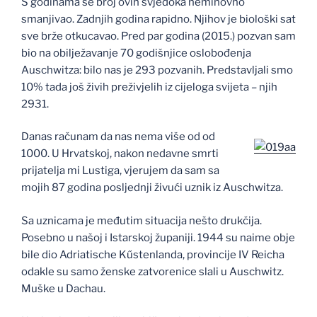
S godinama se broj ovih svjedoka neminovno
smanjivao. Zadnjih godina rapidno. Njihov je biološki sat
sve brže otkucavao. Pred par godina (2015.) pozvan sam
bio na obilježavanje 70 godišnjice oslobođenja
Auschwitza: bilo nas je 293 pozvanih. Predstavljali smo
10% tada još živih preživjelih iz cijeloga svijeta – njih
2931.
Danas računam da nas nema više od od
1000. U Hrvatskoj, nakon nedavne smrti
prijatelja mi Lustiga, vjerujem da sam sa
mojih 87 godina posljednji živući uznik iz Auschwitza.
Sa uznicama je međutim situacija nešto drukčija.
Posebno u našoj i Istarskoj županiji. 1944 su naime obje
bile dio Adriatische Kűstenlanda, provincije IV Reicha
odakle su samo ženske zatvorenice slali u Auschwitz.
Muške u Dachau.