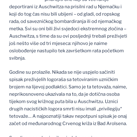
deportirani iz Auschwitza na prisilni rad u Njemačku i
koji do tog čas nisu bili ubijeni – od gladi, od ropskog
rada, od savezničkog bombardiranja ili od njemačkog
metka. Svi su oni bili živi svjedoci ekstremnog zločina –
Auschwitza, s time da su ovi posljednji trebali preživjeti
još nešto više od tri mjeseca: njihovo je naime
oslobođenje nastupilo tek završetkom rata početkom
svibnja.
Godine su prolazile. Nikada se nije uspjelo sačiniti
spisak preživjelih logoraša sa tetoviranim uzničkim
brojem na lijevoj podlaktici. Samo je ta tetovaža, naime,
neprikosnoveno ukazivala na to, da je dotična osoba
tijekom svog križnog puta bila u Auschwitzu. Uznici
drugih nacističkih logora smrti nisu imali „privilegiju“
tetovaže… A najpoznatiji takav nepotpuni spisak je onaj
začet od međunarodnog Crvenog križa iz Bad Arolsena.